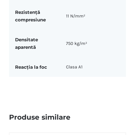
Rezistență
11 N/mm²
compresiune
Densitate
750 kg/m³
aparentă
Reacția la foc
Clasa A1
Produse similare