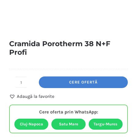
Cramida Porotherm 38 N+F
Profi
CERE OFERTĂ
Cramida
Porotherm
Adaugă la favorite
38
N+F
Cere oferta prin WhatsApp:
Profi
quantity
Cluj-Napoca
Satu Mare
Targu-Mures