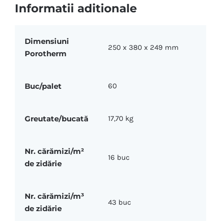
Informatii aditionale
Dimensiuni
250 x 380 x 249 mm
Porotherm
Buc/palet
60
Greutate/bucată
17,70 kg
Nr. cărămizi/m²
16 buc
de zidărie
Nr. cărămizi/m³
43 buc
de zidărie