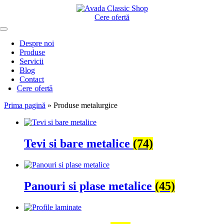
Skip
to
Cere ofertă
content
Toggle
Navigation
Despre noi
Produse
Servicii
Blog
Contact
Cere ofertă
Prima pagină
»
Produse metalurgice
Tevi si bare metalice
(74)
Panouri si plase metalice
(45)