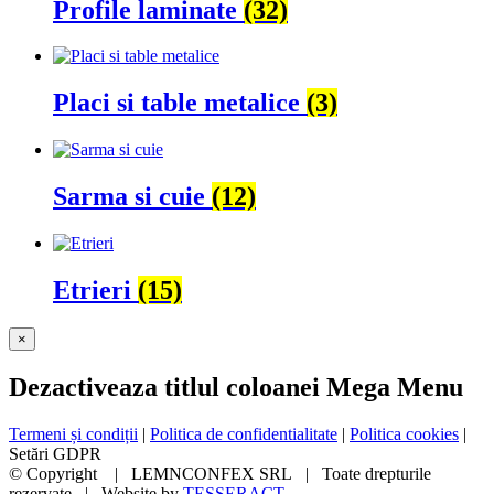
Profile laminate
(32)
Placi si table metalice
(3)
Sarma si cuie
(12)
Etrieri
(15)
Close
×
product
quick
Dezactiveaza titlul coloanei Mega Menu
view
Termeni și condiții
|
Politica de confidentialitate
|
Politica cookies
|
Setări GDPR
© Copyright
| LEMNCONFEX SRL | Toate drepturile
rezervate | Website by
TESSERACT