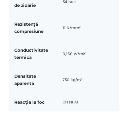
54 buc
de zidărie
Rezistență
11 N/mm²
compresiune
Conductivitate
0,160 W/mK
termică
Densitate
750 kg/m³
aparentă
Reacția la foc
Clasa A1