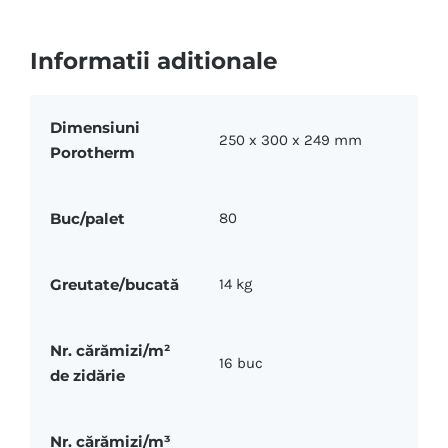
Informatii aditionale
Dimensiuni
250 x 300 x 249 mm
Porotherm
Buc/palet
80
Greutate/bucată
14 kg
Nr. cărămizi/m²
16 buc
de zidărie
Nr. cărămizi/m³