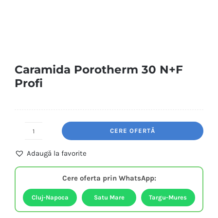
Caramida Porotherm 30 N+F
Profi
CERE OFERTĂ
Caramida
Porotherm
Adaugă la favorite
30
N+F
Cere oferta prin WhatsApp:
Profi
quantity
Cluj-Napoca
Satu Mare
Targu-Mures