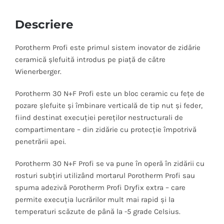
Descriere
Porotherm Profi este primul sistem inovator de
zidărie
ceramică
șlefuită
introdus
pe
piață
de
către
Wienerberger.
Porotherm 30 N+F Profi este un bloc ceramic cu
fețe
de
pozare
șlefuite
și
îmbinare
verticală
de
tip
nut
și
feder,
fiind destinat
execuției
pereților
nestructurali de
compartimentare – din
zidărie
cu
protecție
împotrivă
penetrării
apei.
Porotherm 30 N+F Profi se
va
pune
în
operă
în
zidării
cu
rosturi
subțiri
utilizând
mortarul Porotherm Profi
sau
spuma
adezivă
Porotherm Profi Dryfix extra – care
permite
execuția
lucrărilor
mult
mai
rapid
și
la
temperaturi
scăzute
de
până
la
-5 grade Celsius.