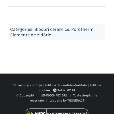
Categories:
Blocuri ceramice
,
Porotherm
,
Elemente de zidărie
Termeni și condiții
|
Politica de confidentialitate
|
Politica
cookies
|
Setări GDPR
© Copyright
| LEMNCONFEX SRL | Toate drepturile
rezervate | Website by
TESSERACT