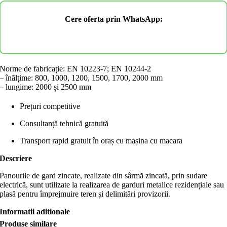
Cere oferta prin WhatsApp:
Cluj-Napoca
Satu Mare
Targu-Mures
Norme de fabricație: EN 10223-7; EN 10244-2
– înălțime: 800, 1000, 1200, 1500, 1700, 2000 mm
– lungime: 2000 și 2500 mm
Prețuri competitive
Consultanță tehnică gratuită
Transport rapid gratuit în oraș cu mașina cu macara
Descriere
Panourile de gard zincate, realizate din sârmă zincată, prin sudare
electrică, sunt utilizate la realizarea de garduri metalice rezidențiale sau
plasă pentru împrejmuire teren și delimitări provizorii.
Informatii aditionale
Produse similare