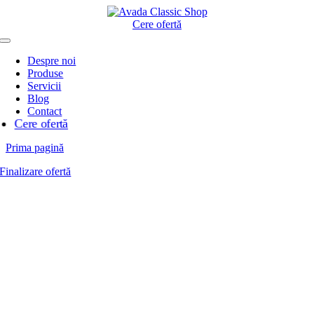
Skip
to
Cere ofertă
content
Toggle
Navigation
Despre noi
Produse
Servicii
Blog
Contact
Cere ofertă
Prima pagină
Finalizare ofertă