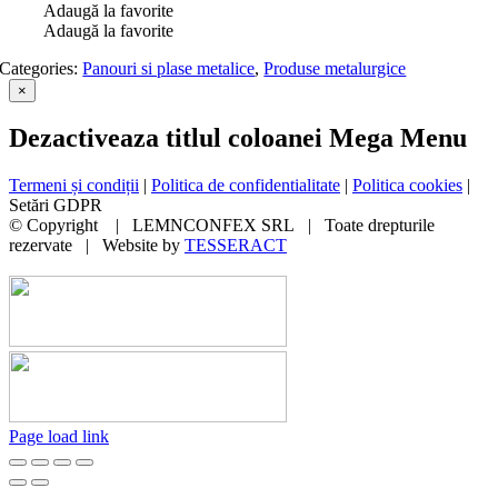
Adaugă la favorite
Adaugă la favorite
Categories:
Panouri si plase metalice
,
Produse metalurgice
Close
×
product
quick
Dezactiveaza titlul coloanei Mega Menu
view
Termeni și condiții
|
Politica de confidentialitate
|
Politica cookies
|
Setări GDPR
© Copyright
| LEMNCONFEX SRL | Toate drepturile
rezervate | Website by
TESSERACT
Page load link
Go