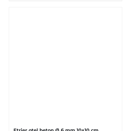
Etrier otel beton Ø 6 mm 10×10 cm