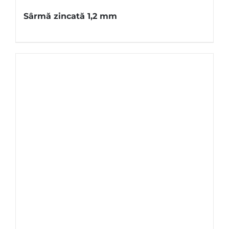
Sârmă zincată 1,2 mm