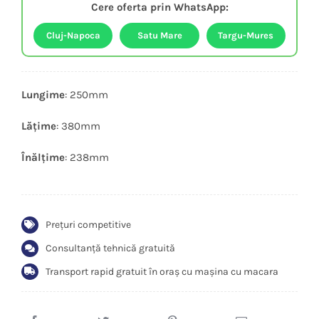
Cere oferta prin WhatsApp:
quantity
Cluj-Napoca
Satu Mare
Targu-Mures
Lungime
: 250mm
Lățime
: 380mm
Înălțime
: 238mm
Prețuri competitive
Consultanță tehnică gratuită
Transport rapid gratuit în oraș cu mașina cu macara