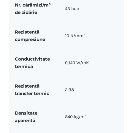
Nr. cărămizi/m³
43 buc
de zidărie
Rezistență
10 N/mm²
compresiune
Conductivitate
0,140 W/mK
termică
Rezistență
2,38
transfer termic
Densitate
840 kg/m³
aparentă